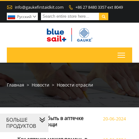

info@gaukefirstaidkit.com
+86 27 8480 3357 ext 8049


Pусский

Toggl
Главная
>
Новости
>
Новости отрасли
Что должно быть в аптечке
20-06-2024
БОЛЬШЕ
первой помощи
ПРОДУКТОВ