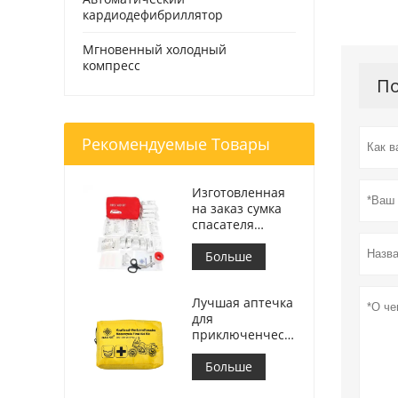
кардиодефибриллятор
Мгновенный холодный
компресс
По
Рекомендуемые Товары
Изготовленная
на заказ сумка
спасателя
аптечки первой
помощи
Больше
медицинская
для автомобиля
Лучшая аптечка
для
приключенческого
мотоцикла для
мотоциклистов
Больше