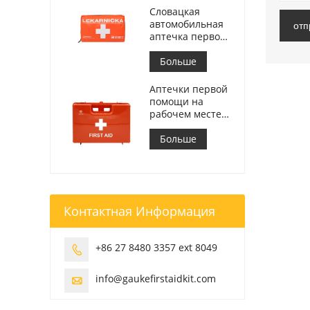
Словацкая
автомобильная
отп
аптечка первой
помощи
Встретиться МЗ
Больше
СР č.143/2009
Аптечки первой
помощи на
рабочем месте в
Италии
соответствуют
Больше
требованиям
ДМ 388 от
15.07.2003
Контактная Информация
+86 27 8480 3357 ext 8049

info@gaukefirstaidkit.com
