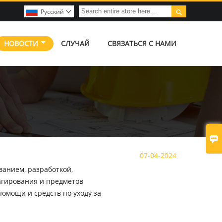

Pусский

НОВОСТИ
СЛУЧАЙ
СВЯЗАТЬСЯ С НАМИ

07-04-2024
анием, разработкой,
агирования и предметов
омощи и средств по уходу за