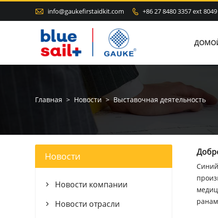

info@gaukefirstaidkit.com
+86 27 8480 3357 ext 8049

ДОМО
Главная
>
Новости
>
Выставочная деятельность
Добро
Новости
Синий
произ
Новости компании

медиц
ранам
Новости отрасли
