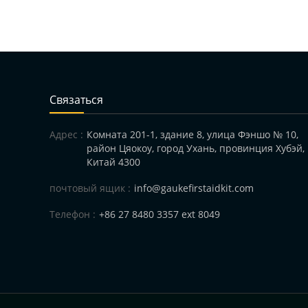
Cвязаться
Адрес :
Комната 201-1, здание 8, улица Фэншо № 10,
район Цяокоу, город Ухань, провинция Хубэй,
Китай 4300
почтовый ящик :
info@gaukefirstaidkit.com
Телефон :
+86 27 8480 3357 ext 8049