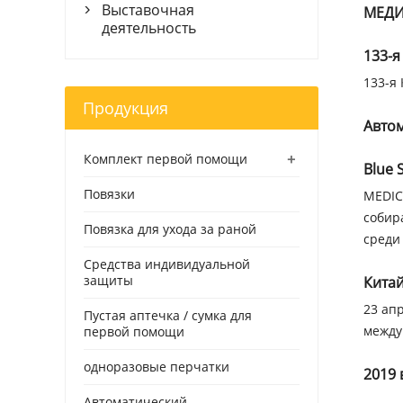
Выставочная
МЕДИ

деятельность
133-я
133-я 
Продукция
Авто
+
Комплект первой помощи
Blue 
Повязки
MEDIC
собир
Повязка для ухода за раной
среди
Средства индивидуальной
защиты
Кита
23 апр
Пустая аптечка / сумка для
между
первой помощи
одноразовые перчатки
2019
Автоматический