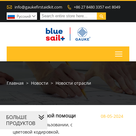

info@gaukefirstaidkit.com
+86 27 8480 3357 ext 8049


Pусский

Toggl
Главная
>
Новости
>
Новости отрасли
Комплект первой помощи
08-05-2024
БОЛЬШЕ
ПРОДУКТОВ
Простые в использовании, с
цветовой кодировкой,