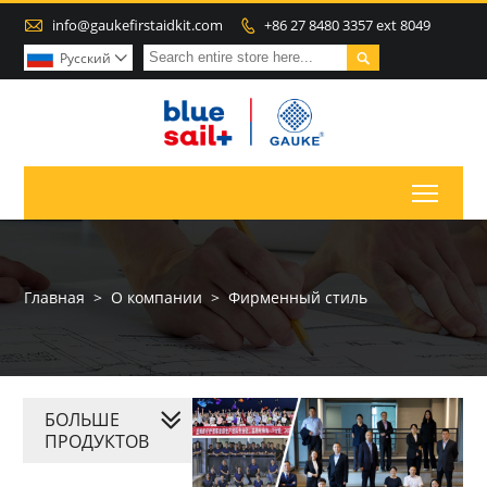

info@gaukefirstaidkit.com
+86 27 8480 3357 ext 8049


Pусский

Toggl
Главная
>
О компании
>
Фирменный стиль
БОЛЬШЕ
ПРОДУКТОВ