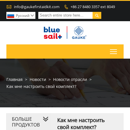

info@gaukefirstaidkit.com
+86 27 8480 3357 ext 8049


Pусский

Toggl
Главная
>
Новости
>
Новости отрасли
>
Как мне настроить свой комплект?
БОЛЬШЕ
Как мне настроить
ПРОДУКТОВ
свой комплект?