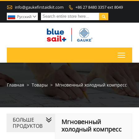

info@gaukefirstaidkit.com
+86 27 8480 3357 ext 8049


Pусский

Toggl
Главная
>
Товары
>
Мгновенный холодный компресс
БОЛЬШЕ
Мгновенный
ПРОДУКТОВ
холодный компресс