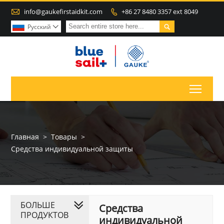

info@gaukefirstaidkit.com
+86 27 8480 3357 ext 8049


Pусский

Toggl
Главная
>
Товары
>
Средства индивидуальной защиты
БОЛЬШЕ
Средства
ПРОДУКТОВ
индивидуальной