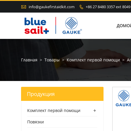

info@gaukefirstaidkit.com
+86 27 8480 3357 ext 8049

ДОМО
Главная
>
Товары
>
Комплект первой помощи
>
А
Продукция
+
Комплект первой помощи
Повязки