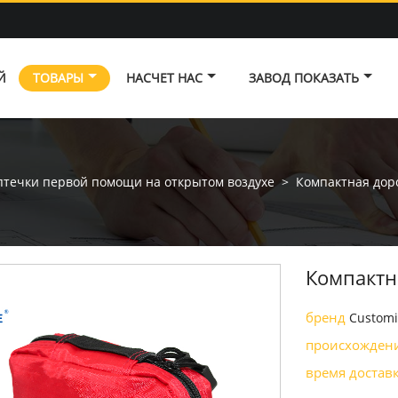
Й
ТОВАРЫ
НАСЧЕТ НАС
ЗАВОД ПОКАЗАТЬ
птечки первой помощи на открытом воздухе
>
Компактная дор
Компактн
бренд
Customi
происхожден
время достав