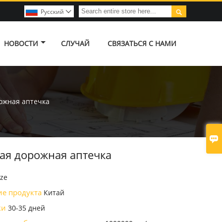

Pусский

НОВОСТИ
СЛУЧАЙ
СВЯЗАТЬСЯ С НАМИ
ожная аптечка

ая дорожная аптечка
ze
ие продукта
Китай
ки
30-35 дней