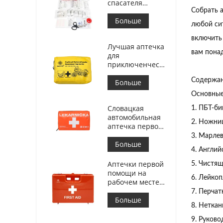
спасателя
аптечки первой
Собрать 
помощи
Больше
любой си
медицинская
для автомобиля
включить 
Лучшая аптечка
вам пона
для
приключенческого
мотоцикла для
Содержа
мотоциклистов
Больше
Основные
Словацкая
1. ПБТ-б
автомобильная
2. Ножни
аптечка первой
помощи
3. Марле
Встретиться МЗ
Больше
4. Англий
СР č.143/2009
Аптечки первой
5. Чистя
помощи на
6. Лейкоп
рабочем месте в
Италии
7. Перча
соответствуют
Больше
8. Нетка
требованиям
ДМ 388 от
9. Руков