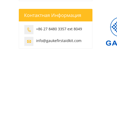
15.07.2003
Контактная Информация
+86 27 8480 3357 ext 8049

info@gaukefirstaidkit.com
