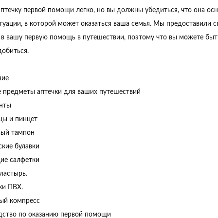
аптечку первой помощи легко, но вы должны убедиться, что она ос
туации, в которой может оказаться ваша семья. Мы предоставили 
в вашу первую помощь в путешествии, поэтому что вы можете быть 
добиться.
ние
 предметы аптечки для ваших путешествий
инты
цы и пинцет
вый тампон
ские булавки
щие салфетки
ластырь.
тки ПВХ.
ный компресс
одство по оказанию первой помощи