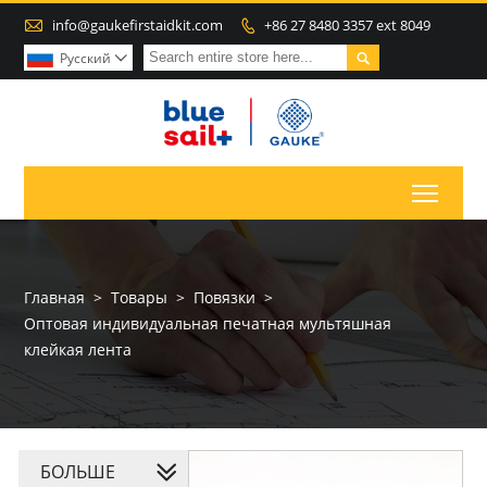

info@gaukefirstaidkit.com
+86 27 8480 3357 ext 8049


Pусский

Toggl
Главная
>
Товары
>
Повязки
>
Оптовая индивидуальная печатная мультяшная
клейкая лента
БОЛЬШЕ