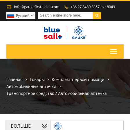

info@gaukefirstaidkit.com
+86 27 8480 3357 ext 8049


Pусский

Toggl
Главная
>
Товары
>
Комплект первой помощи
>
Автомобильные аптечки
>
Транспортное средство / Автомобильная аптечка
БОЛЬШЕ