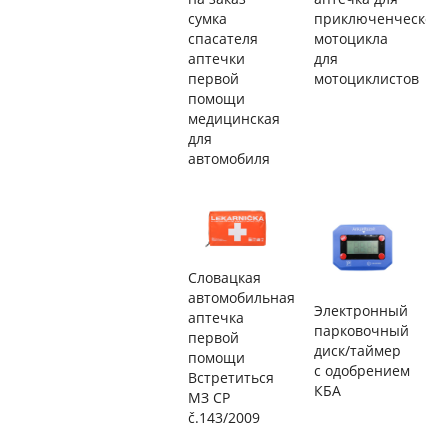
сумка
приключенческого
спасателя
мотоцикла
аптечки
для
первой
мотоциклистов
помощи
медицинская
для
автомобиля
Словацкая
автомобильная
Электронный
аптечка
парковочный
первой
диск/таймер
помощи
с одобрением
Встретиться
КБА
МЗ СР
č.143/2009