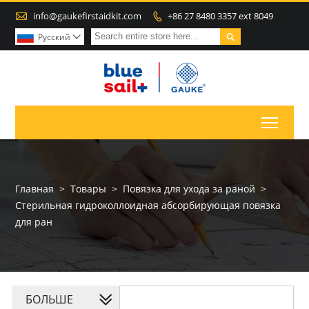

info@gaukefirstaidkit.com
+86 27 8480 3357 ext 8049


Pусский

Toggl
Главная
>
Товары
>
Повязка для ухода за раной
>
Стерильная гидроколлоидная абсорбирующая повязка
для ран
БОЛЬШЕ