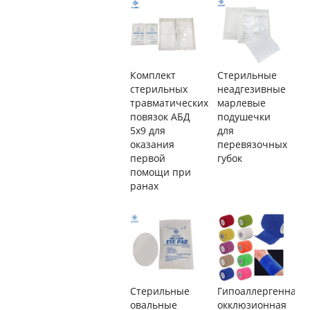
Комплект
Стерильные
стерильных
неадгезивные
травматических
марлевые
повязок АБД
подушечки
5x9 для
для
оказания
перевязочных
первой
губок
помощи при
ранах
Стерильные
Гипоаллергенная
овальные
окклюзионная