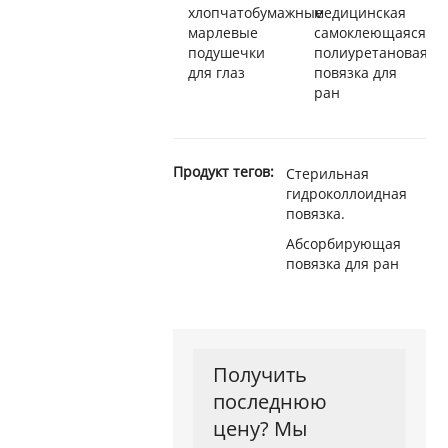
хлопчатобумажные
медицинская
марлевые
самоклеющаяся
подушечки
полиуретановая
для глаз
повязка для
ран
Продукт тегов:
Стерильная
гидроколлоидная
повязка.
Абсорбирующая
повязка для ран
Получить
последнюю
цену? Мы