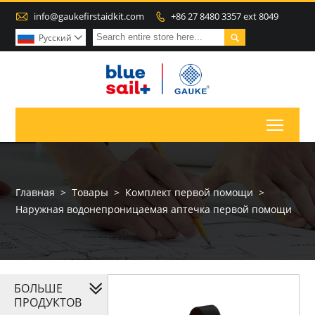

info@gaukefirstaidkit.com
+86 27 8480 3357 ext 8049


Pусский

Toggl
Главная
>
Товары
>
Комплект первой помощи
>
Наружная водонепроницаемая аптечка первой помощи
БОЛЬШЕ
ПРОДУКТОВ