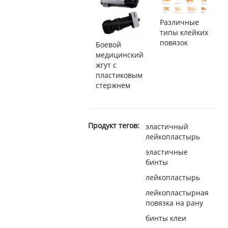
Различные
типы клейких
повязок
Боевой
медицинский
жгут с
пластиковым
стержнем
Продукт тегов:
эластичный
лейкопластырь
эластичные
бинты
лейкопластырь
лейкопластырная
повязка на рану
бинты клеи