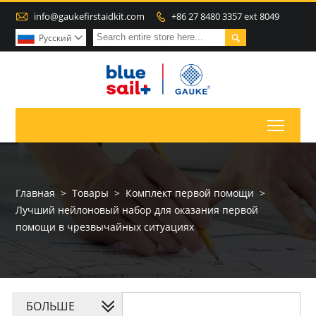

info@gaukefirstaidkit.com
+86 27 8480 3357 ext 8049


Pусский

Toggl
Главная
>
Товары
>
Комплект первой помощи
>
Лучший нейлоновый набор для оказания первой
помощи в чрезвычайных ситуациях
БОЛЬШЕ