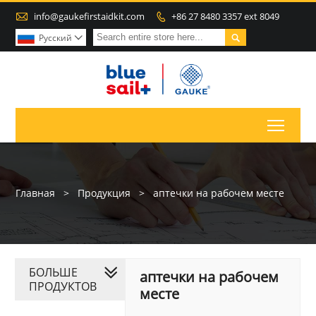

info@gaukefirstaidkit.com
+86 27 8480 3357 ext 8049


Pусский

Toggl
Главная
>
Продукция
>
аптечки на рабочем месте
БОЛЬШЕ
аптечки на рабочем
ПРОДУКТОВ
месте