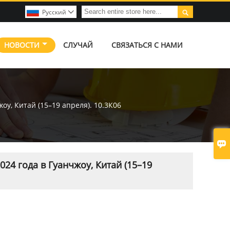

Pусский

НОВОСТИ
СЛУЧАЙ
СВЯЗАТЬСЯ С НАМИ
у, Китай (15–19 апреля). 10.3К06

24 года в Гуанчжоу, Китай (15–19