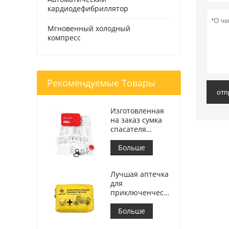
кардиодефибриллятор
Мгновенный холодный
компресс
Рекомендуемые Товары
отп
Изготовленная
на заказ сумка
спасателя
аптечки первой
помощи
Больше
медицинская
для автомобиля
Лучшая аптечка
для
приключенческого
мотоцикла для
мотоциклистов
Больше