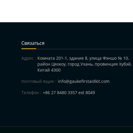
Cвязаться
Адрес :
Комната 201-1, здание 8, улица Фэншо № 10,
район Цяокоу, город Ухань, провинция Хубэй,
Китай 4300
почтовый ящик :
info@gaukefirstaidkit.com
Телефон :
+86 27 8480 3357 ext 8049