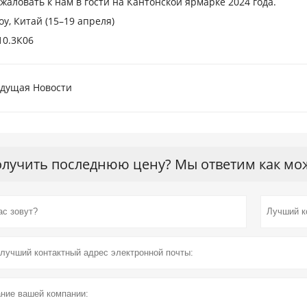
жаловать к нам в гости на Кантонской ярмарке 2024 года.
оу, Китай (15–19 апреля)
10.3К06
дущая Hовости
лучить последнюю цену? Мы ответим как можн