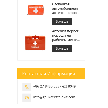
Словацкая
автомобильная
аптечка первой
помощи
Встретиться МЗ
Больше
СР č.143/2009
Аптечки первой
помощи на
рабочем месте в
Италии
соответствуют
Больше
требованиям
ДМ 388 от
15.07.2003
Контактная Информация
+86 27 8480 3357 ext 8049

info@gaukefirstaidkit.com
