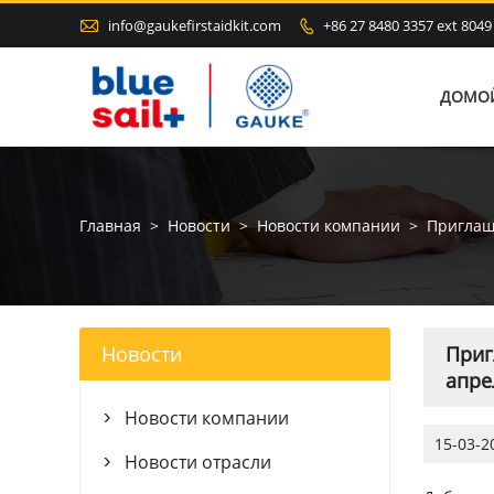

info@gaukefirstaidkit.com
+86 27 8480 3357 ext 8049

ДОМО
Главная
>
Новости
>
Новости компании
>
Приглаша
Новости
Приг
апре
Новости компании

15-03-2
Новости отрасли
