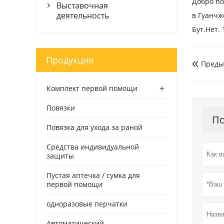
Добро по
Выставочная

деятельность
в Гуанчж
Бут.Нет. 
Продукция
Преды

+
Комплект первой помощи
Повязки
По
Повязка для ухода за раной
Средства индивидуальной
защиты
Пустая аптечка / сумка для
первой помощи
одноразовые перчатки
Автоматический