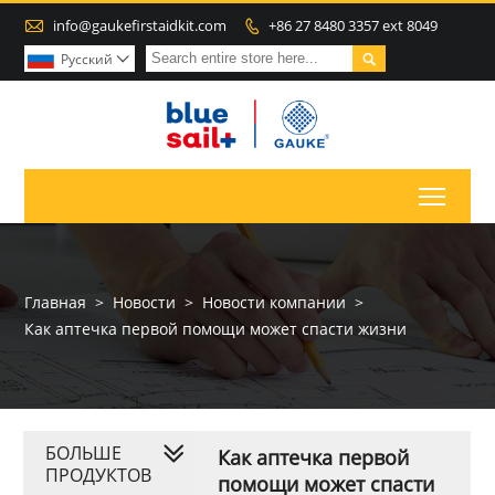

info@gaukefirstaidkit.com
+86 27 8480 3357 ext 8049


Pусский

Toggl
Главная
>
Новости
>
Новости компании
>
Как аптечка первой помощи может спасти жизни
БОЛЬШЕ
Как аптечка первой
ПРОДУКТОВ
помощи может спасти