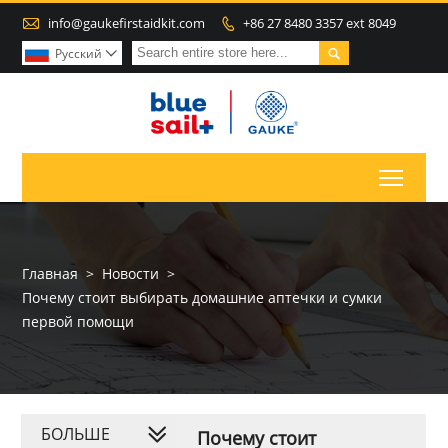

info@gaukefirstaidkit.com
+86 27 8480 3357 ext 8049


Pусский

Toggl
Главная
>
Новости
>
Почему стоит выбирать домашние аптечки и сумки
первой помощи
БОЛЬШЕ
Почему стоит